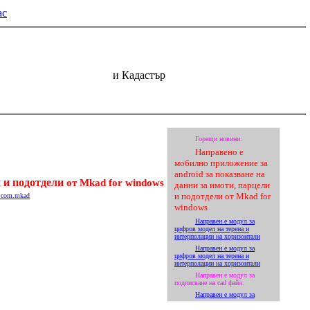
ас
| href="contacts.html" target="_self">Контакти | Карта на Сайта
и Кадастър
и и подотдели
от Mkad for windows
id=com.mkad