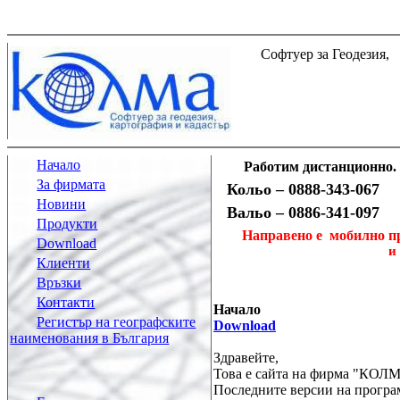
Софтуер за Геодезия,
Начало
Работим дистанционно. 
За фирмата
Кольо – 0888-343-067
Новини
Вальо – 0886-341-097
Продукти
Направено е
мобилно пр
Download
и
Клиенти
Връзки
Контакти
Начало
Регистър на географските
Download
наименования в България
Здравейте,
Това е сайта на фирма "КОЛ
Последните версии на програм